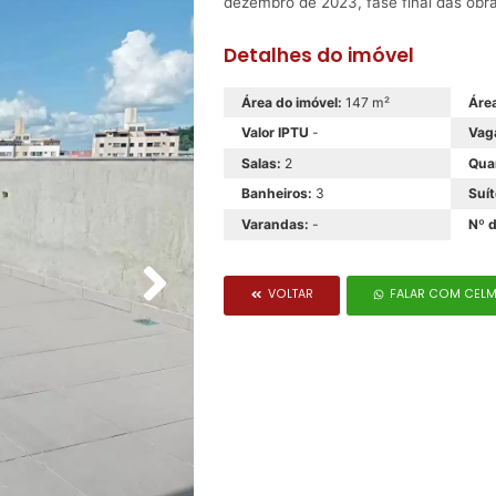
dezembro de 2023, fase final das obra
Detalhes do imóvel
Área do imóvel:
147 m²
Área
Valor IPTU
-
Vag
Salas:
2
Qua
Banheiros:
3
Suít
Varandas:
-
Nº d
VOLTAR
FALAR COM CEL