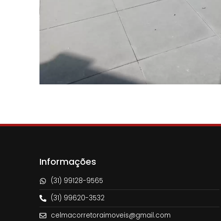
Informações
(31) 99128-9565
(31) 99620-3532
celmacorretoraimoveis@gmail.com