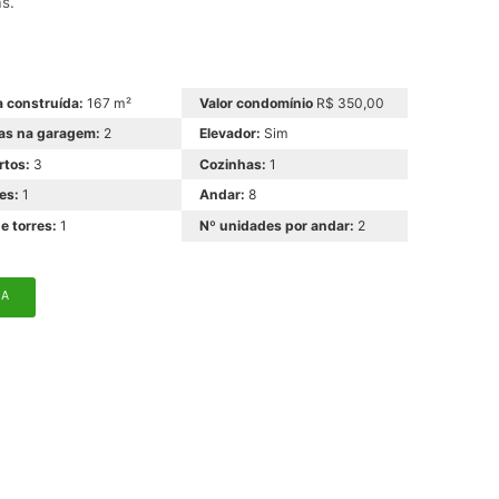
s.
 construída:
167 m²
Valor condomínio
R$ 350,00
as na garagem:
2
Elevador:
Sim
rtos:
3
Cozinhas:
1
es:
1
Andar:
8
e torres:
1
Nº unidades por andar:
2
MA