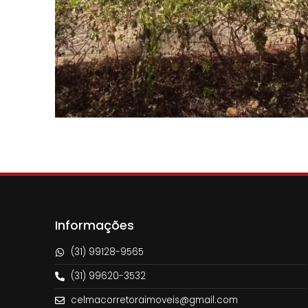
Informações
(31) 99128-9565
(31) 99620-3532
celmacorretoraimoveis@gmail.com