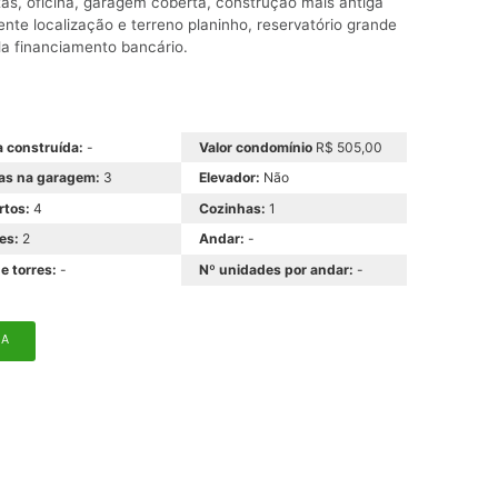
stas, oficina, garagem coberta, construção mais antiga
te localização e terreno planinho, reservatório grande
da financiamento bancário.
 construída:
-
Valor condomínio
R$ 505,00
as na garagem:
3
Elevador:
Não
rtos:
4
Cozinhas:
1
es:
2
Andar:
-
e torres:
-
Nº unidades por andar:
-
MA