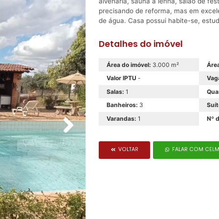
alvenaria, sauna á lenha, salão de fe
precisando de reforma, mas em excelen
de água. Casa possui habite-se, estu
Detalhes do imóvel
Área do imóvel:
3.000 m²
Área
Valor IPTU
-
Vag
Salas:
1
Qua
Banheiros:
3
Suít
Varandas:
1
Nº d
VOLTAR
FALAR COM CEL