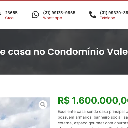
25685
(31) 99128-9565
(31) 99620-3
Creci
Whatsapp
Telefone
te casa no Condomínio Vale
R$ 1.600.000,
Excelente casa sendo casa principal 
possuem armários, banheiro social, sala
externa, espaço gourmet com churrasq